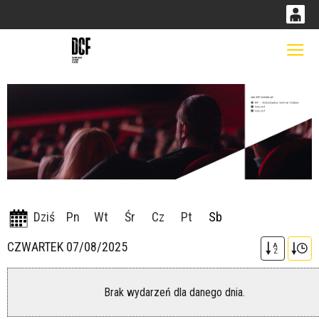
0
0,00
Gł
'
PLN
14
49
Dziś
Pn
Wt
Śr
Cz
Pt
Sb
CZWARTEK 07/08/2025
A
Z
Brak wydarzeń dla danego dnia.