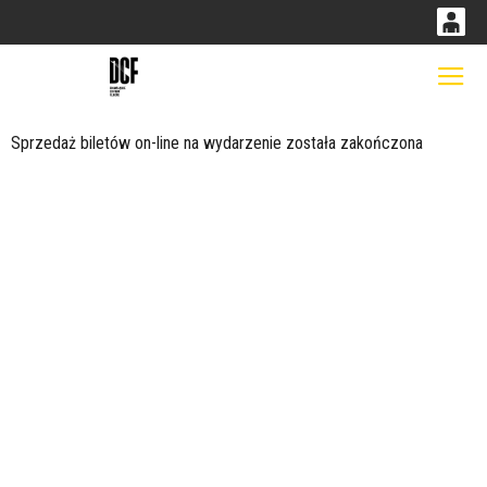
0
0,00
Gł
'
PLN
Sprzedaż biletów on-line na wydarzenie została zakończona
14
50