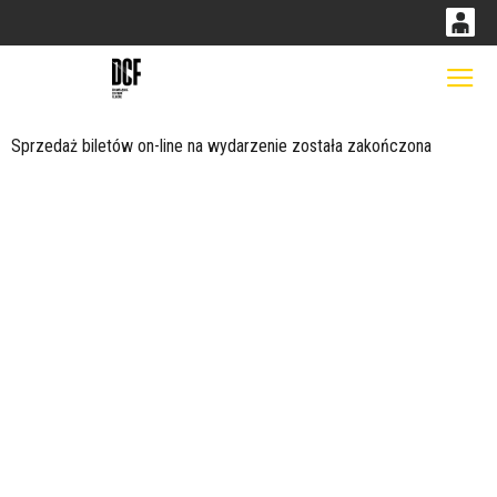
0
0,00
Gł
'
PLN
Sprzedaż biletów on-line na wydarzenie została zakończona
14
53