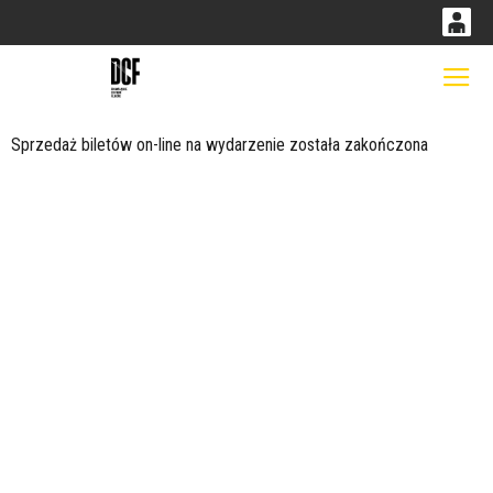
0
0,00
Gł
'
PLN
Sprzedaż biletów on-line na wydarzenie została zakończona
14
53