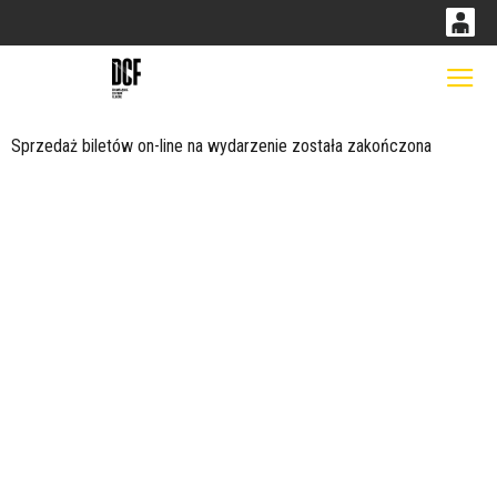
0
0,00
Gł
'
PLN
Sprzedaż biletów on-line na wydarzenie została zakończona
14
53