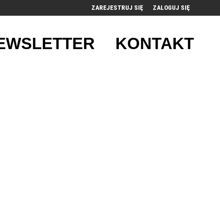
ZAREJESTRUJ SIĘ
ZALOGUJ SIĘ
0
EWSLETTER
KONTAKT
0,00
PLN
14
53