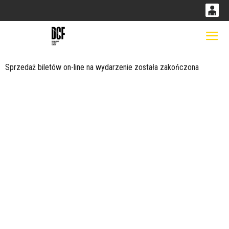
0
0,00
Gł
'
PLN
Sprzedaż biletów on-line na wydarzenie została zakończona
14
52