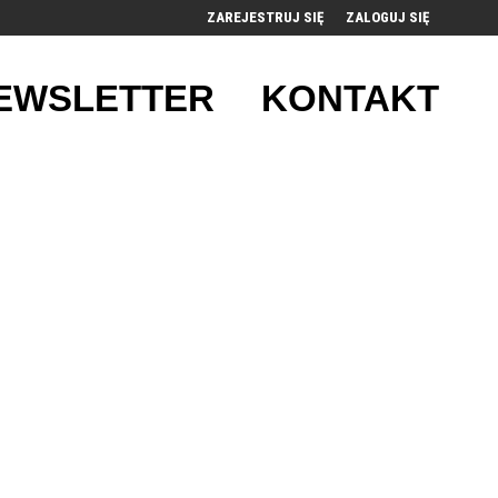
ZAREJESTRUJ SIĘ
ZALOGUJ SIĘ
0
EWSLETTER
KONTAKT
0,00
PLN
14
53