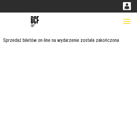
0
0,00
Gł
'
PLN
Sprzedaż biletów on-line na wydarzenie została zakończona
14
52