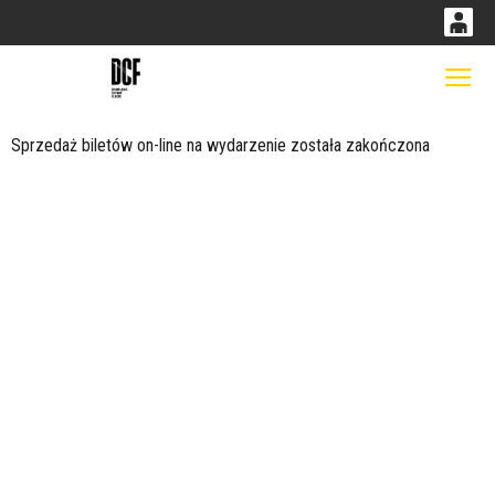
0
0,00
Gł
'
PLN
Sprzedaż biletów on-line na wydarzenie została zakończona
14
53