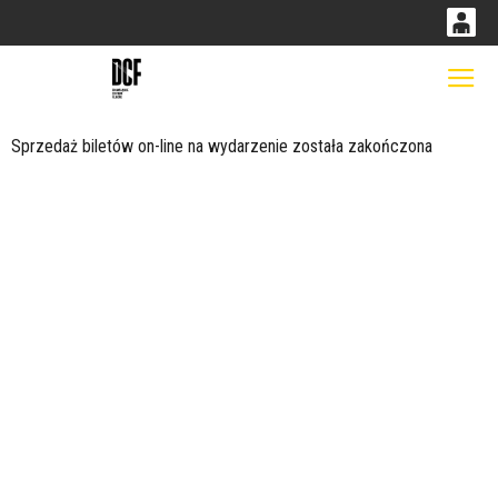
0
0,00
Gł
'
PLN
Sprzedaż biletów on-line na wydarzenie została zakończona
14
53