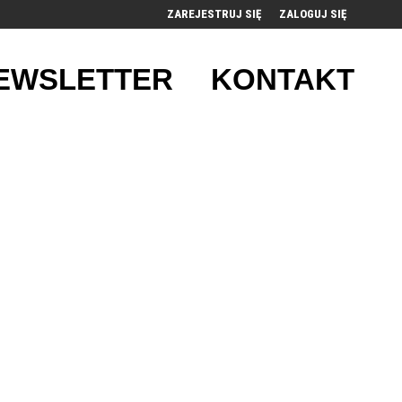
ZAREJESTRUJ SIĘ
ZALOGUJ SIĘ
0
EWSLETTER
KONTAKT
0,00
PLN
14
53