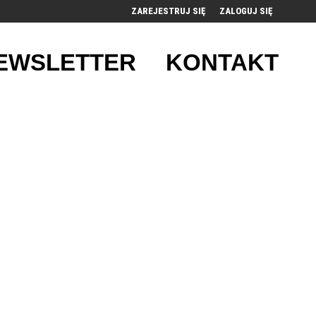
ZAREJESTRUJ SIĘ
ZALOGUJ SIĘ
0
EWSLETTER
KONTAKT
0,00
PLN
14
53