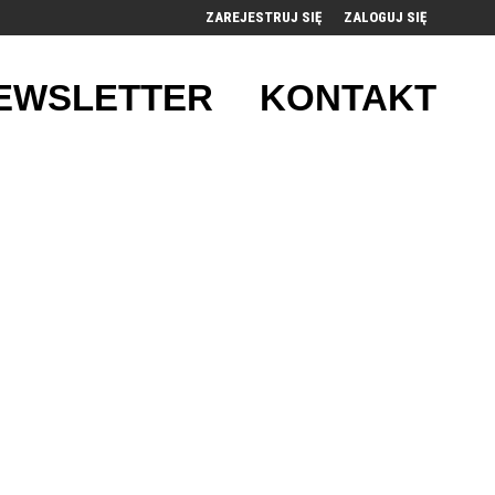
ZAREJESTRUJ SIĘ
ZALOGUJ SIĘ
0
EWSLETTER
KONTAKT
0,00
PLN
14
52