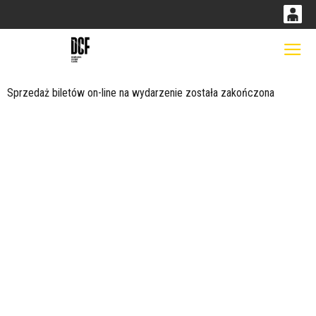
0
0,00
Gł
'
PLN
Sprzedaż biletów on-line na wydarzenie została zakończona
14
53