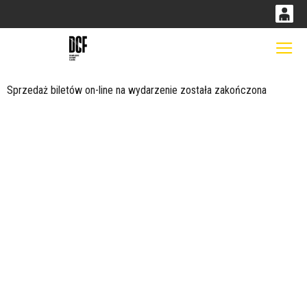
0
0,00
Gł
'
PLN
Sprzedaż biletów on-line na wydarzenie została zakończona
14
53