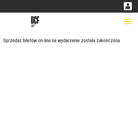
0
0,00
Gł
'
PLN
Sprzedaż biletów on-line na wydarzenie została zakończona
14
53