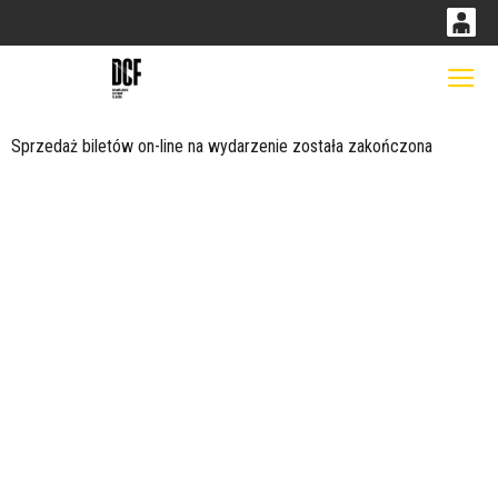
0
0,00
Gł
'
PLN
Sprzedaż biletów on-line na wydarzenie została zakończona
14
53