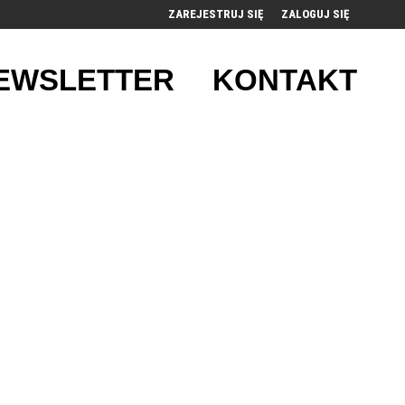
ZAREJESTRUJ SIĘ
ZALOGUJ SIĘ
0
EWSLETTER
KONTAKT
0,00
PLN
14
50