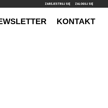
ZAREJESTRUJ SIĘ
ZALOGUJ SIĘ
0
EWSLETTER
KONTAKT
0,00
PLN
14
53