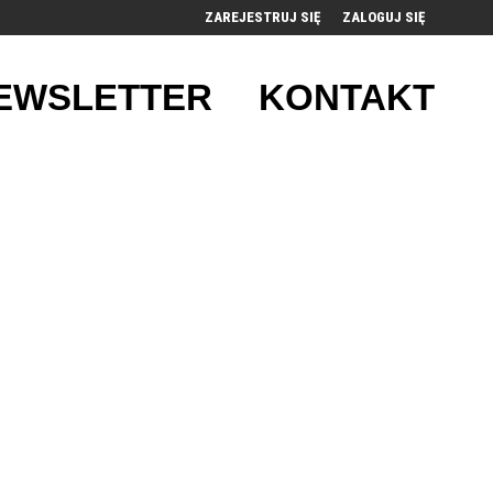
ZAREJESTRUJ SIĘ
ZALOGUJ SIĘ
0
EWSLETTER
KONTAKT
0,00
PLN
14
52