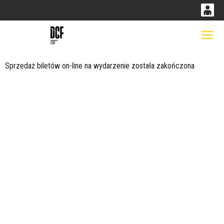
0
0,00
Gł
'
PLN
Sprzedaż biletów on-line na wydarzenie została zakończona
14
51