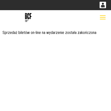
0
0,00
Gł
'
PLN
Sprzedaż biletów on-line na wydarzenie została zakończona
14
52