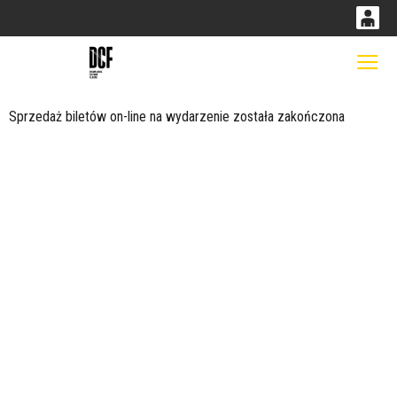
0
0,00
Gł
'
PLN
Sprzedaż biletów on-line na wydarzenie została zakończona
14
52