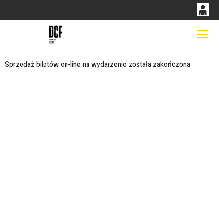
0
0,00
Gł
'
PLN
Sprzedaż biletów on-line na wydarzenie została zakończona
14
53