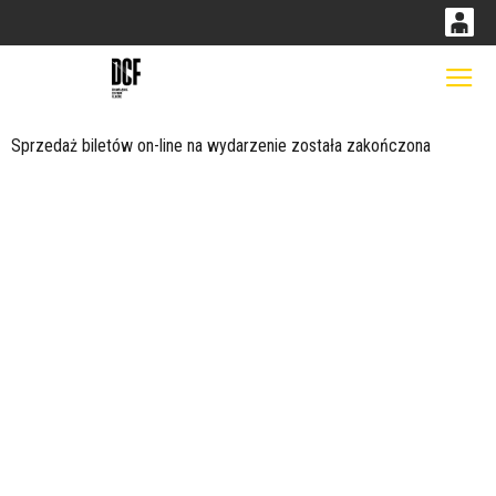
0
0,00
Gł
'
PLN
Sprzedaż biletów on-line na wydarzenie została zakończona
14
53