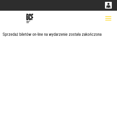
0
0,00
Gł
'
PLN
Sprzedaż biletów on-line na wydarzenie została zakończona
14
52