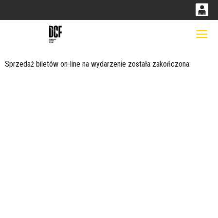
0
0,00
Gł
'
PLN
Sprzedaż biletów on-line na wydarzenie została zakończona
14
53