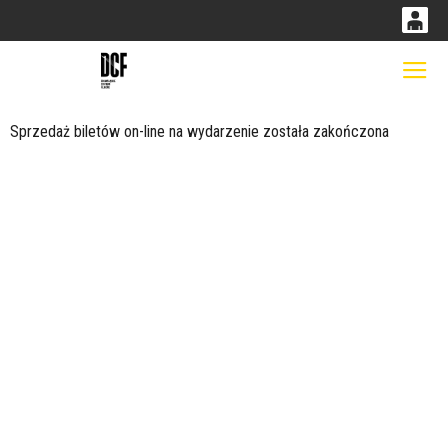
0
0,00
Gł
'
PLN
Sprzedaż biletów on-line na wydarzenie została zakończona
14
53