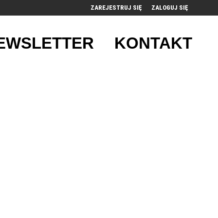
ZAREJESTRUJ SIĘ
ZALOGUJ SIĘ
0
EWSLETTER
KONTAKT
0,00
PLN
14
53