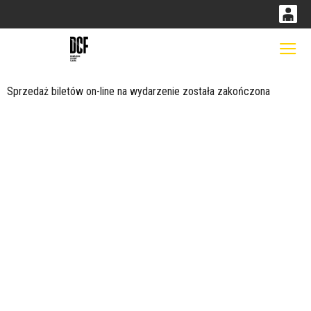
0
0,00
Gł
'
PLN
Sprzedaż biletów on-line na wydarzenie została zakończona
14
52