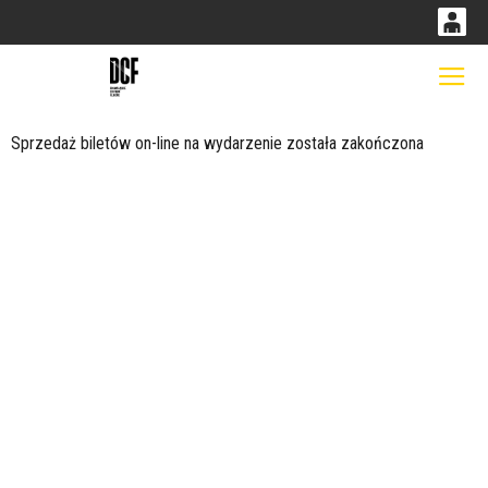
0
0,00
Gł
'
PLN
Sprzedaż biletów on-line na wydarzenie została zakończona
14
53