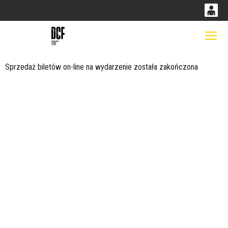
0
0,00
Gł
'
PLN
Sprzedaż biletów on-line na wydarzenie została zakończona
14
53