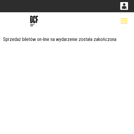
0
0,00
Gł
'
PLN
Sprzedaż biletów on-line na wydarzenie została zakończona
14
53