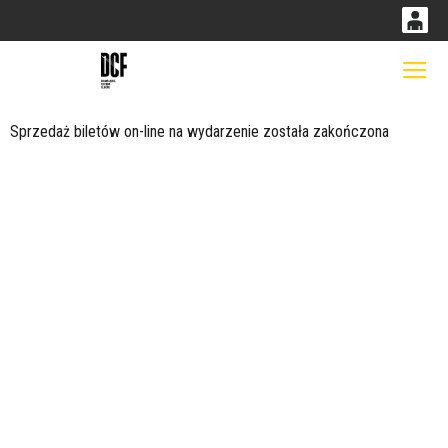
0
0,00
Gł
'
PLN
Sprzedaż biletów on-line na wydarzenie została zakończona
14
53