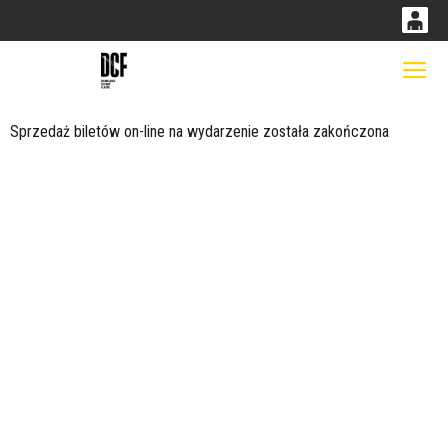
0
0,00
Gł
'
PLN
Sprzedaż biletów on-line na wydarzenie została zakończona
14
53