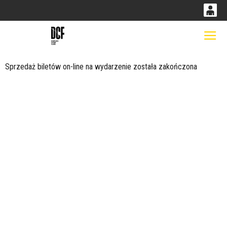
0
0,00
Gł
'
PLN
Sprzedaż biletów on-line na wydarzenie została zakończona
14
53