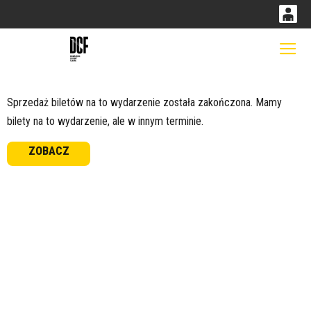
0
0,00
Gł
'
PLN
Sprzedaż biletów na to wydarzenie została zakończona. Mamy
bilety na to wydarzenie, ale w innym terminie.
14
53
ZOBACZ