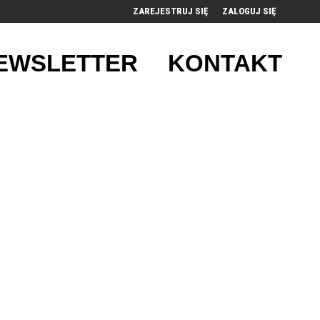
ZAREJESTRUJ SIĘ
ZALOGUJ SIĘ
0
EWSLETTER
KONTAKT
0,00
PLN
14
53