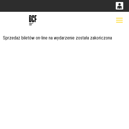
0
0,00
Gł
'
PLN
Sprzedaż biletów on-line na wydarzenie została zakończona
14
52