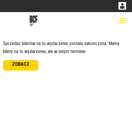
0
0,00
Gł
'
PLN
Sprzedaż biletów na to wydarzenie została zakończona. Mamy
bilety na to wydarzenie, ale w innym terminie.
14
51
ZOBACZ