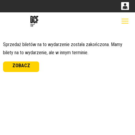
0
0,00
Gł
'
PLN
Sprzedaż biletów na to wydarzenie została zakończona. Mamy
bilety na to wydarzenie, ale w innym terminie.
14
52
ZOBACZ