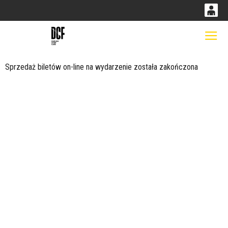
0
0,00
Gł
'
PLN
Sprzedaż biletów on-line na wydarzenie została zakończona
14
52