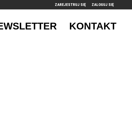
ZAREJESTRUJ SIĘ
ZALOGUJ SIĘ
0
EWSLETTER
KONTAKT
0,00
PLN
14
52