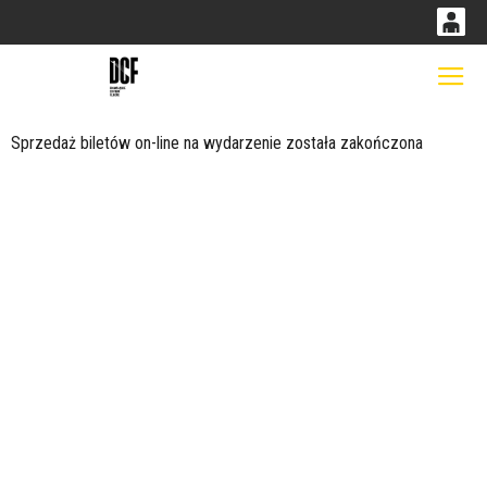
0
0,00
Gł
'
PLN
Sprzedaż biletów on-line na wydarzenie została zakończona
14
52