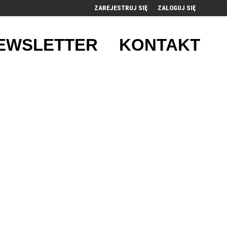
ZAREJESTRUJ SIĘ
ZALOGUJ SIĘ
0
EWSLETTER
KONTAKT
0,00
PLN
14
52