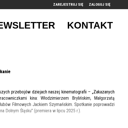
ZAREJESTRUJ SIĘ
ZALOGUJ SIĘ
0
EWSLETTER
KONTAKT
0,00
PLN
14
52
tkanie
szych przebojów dziejach naszej kinematografii – „Zakazanych
cowniczkami kina: Włodzimierzem Brylińskim, Małgorzatą
Klubów Filmowych Jackiem Szymańskim. Spotkanie poprowadzi
 na Dolnym Śląsku" (premiera w lipcu 2025 r.).