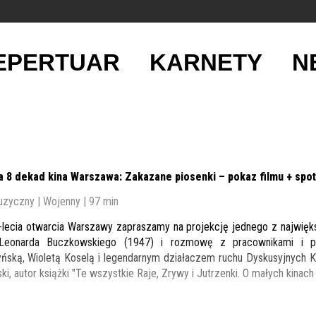
EPERTUAR
KARNETY
N
a 8 dekad kina Warszawa: Zakazane piosenki – pokaz filmu + spo
uzyczny | Wojenny | 97 min
0-lecia otwarcia Warszawy zapraszamy na projekcję jednego z najwięk
 Leonarda Buczkowskiego (1947) i rozmowę z pracownikami i pra
ską, Wioletą Koselą i legendarnym działaczem ruchu Dyskusyjnych 
ki, autor książki "Te wszystkie Raje, Zrywy i Jutrzenki. O małych kinach