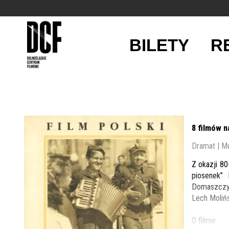
BILETY
R
'
8 filmów n
Dramat | M
Z okazji 8
piosenek”
Domaszczyń
Lech Molińs
O filmie