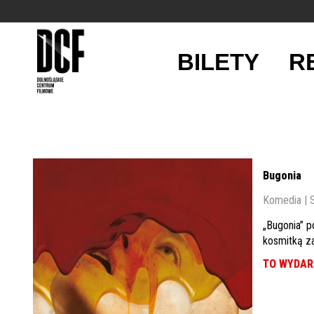
BILETY
R
'
Bugonia
Komedia | S
„Bugonia” 
kosmitką z
TO WYDARZ