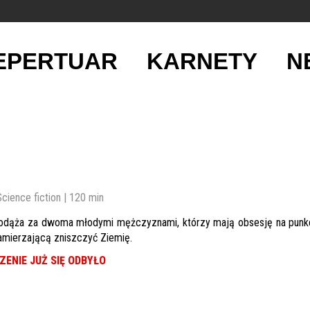
EPERTUAR
KARNETY
N
cience fiction | 120 min
podąża za dwoma młodymi mężczyznami, którzy mają obsesję na punkci
amierzającą zniszczyć Ziemię.
ENIE JUŻ SIĘ ODBYŁO