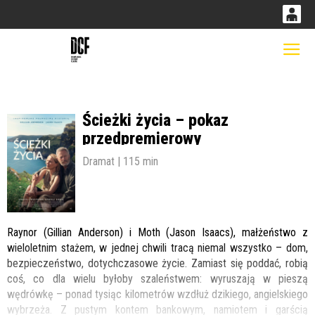
0
0,00
Gł
'
PLN
Ścieżki życia – pokaz
14
52
przedpremierowy
Dramat | 115 min
Raynor (Gillian Anderson) i Moth (Jason Isaacs), małżeństwo z
wieloletnim stażem, w jednej chwili tracą niemal wszystko – dom,
bezpieczeństwo, dotychczasowe życie. Zamiast się poddać, robią
coś, co dla wielu byłoby szaleństwem: wyruszają w pieszą
wędrówkę – ponad tysiąc kilometrów wzdłuż dzikiego, angielskiego
wybrzeża. Z pustym kontem bankowym, namiotem i garścią