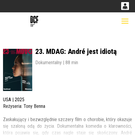
0
0,00
Gł
'
PLN
23. MDAG: André jest idiotą
14
53
Dokumentalny | 88 min
USA | 2025
Reżyseria: Tony Benna
Zaskakujący i bezwzględnie szczery film o chorobie, który okazuje
się szaloną odą do życia. Dokumentalna komedia o klarowności,
która pojawia się, gdy czas nagle staje się skończony. André